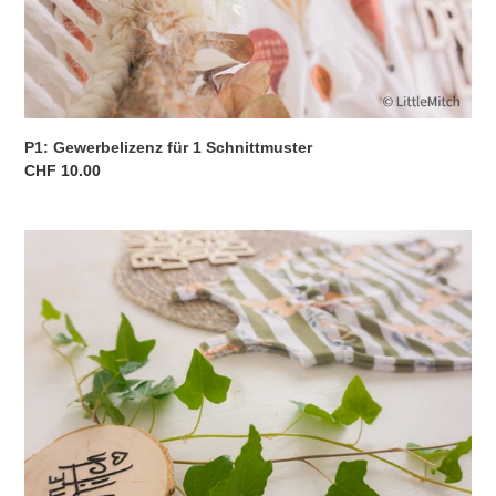
P1: Gewerbelizenz für 1 Schnittmuster
Normaler
CHF 10.00
Preis
P2:
Gewerbelizenz
für
3
Schnittmuster