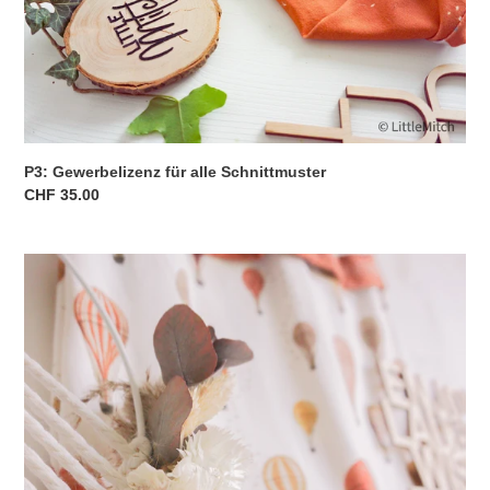
P3: Gewerbelizenz für alle Schnittmuster
Normaler
CHF 35.00
Preis
P1:
Gewerbelizenz
für
1
Schnittmuster