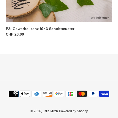
P2: Gewerbelizenz für 3 Schnittmuster
Normaler
CHF 20.00
Preis
Zahlungsmethoden
© 2026,
Little Mitch
Powered by Shopify