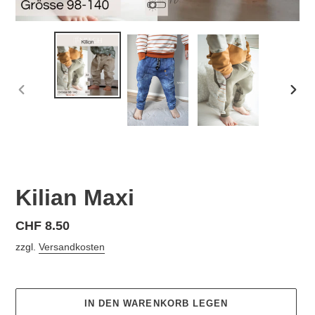
VORHERIGER
NÄC
SCHIEBER
SCHI
Kilian Maxi
Normaler
CHF 8.50
Preis
zzgl.
Versandkosten
IN DEN WARENKORB LEGEN